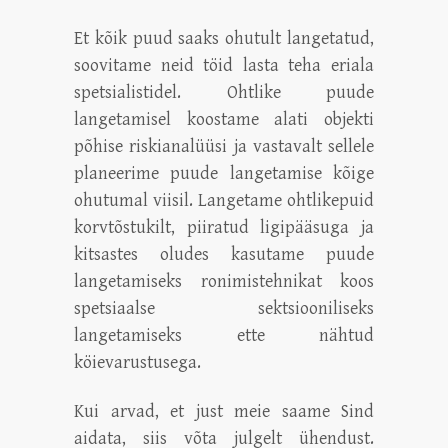
Et kõik puud saaks ohutult langetatud,
soovitame neid töid lasta teha eriala
spetsialistidel. Ohtlike puude
langetamisel koostame alati objekti
põhise riskianalüüsi ja vastavalt sellele
planeerime puude langetamise kõige
ohutumal viisil. Langetame ohtlikepuid
korvtõstukilt, piiratud ligipääsuga ja
kitsastes oludes kasutame puude
langetamiseks ronimistehnikat koos
spetsiaalse sektsiooniliseks
langetamiseks ette nähtud
köievarustusega.
Kui arvad, et just meie saame Sind
aidata, siis võta julgelt ühendust.