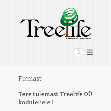
Treelife OÜ
Ohtlike puude langetamine, puude
hoolduslõikus, kändude freesimine,
multilift kallur
Search
Firmast
Tere tulemast Treelife OÜ
kodulehele !