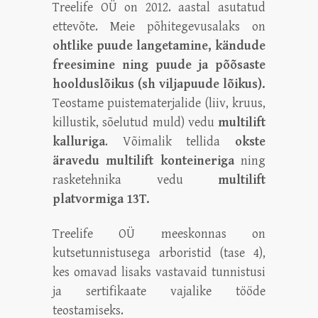
Treelife OÜ on 2012. aastal asutatud
ettevõte. Meie põhitegevusalaks on
ohtlike puude langetamine, kändude
freesimine ning puude ja põõsaste
hoolduslõikus (sh viljapuude lõikus).
Teostame puistematerjalide (liiv, kruus,
killustik, sõelutud muld) vedu
multilift
kalluriga
. Võimalik tellida
okste
äravedu multilift konteineriga
ning
rasketehnika vedu
multilift
platvormiga 13T.
Treelife OÜ meeskonnas on
kutsetunnistusega arboristid (tase 4),
kes omavad lisaks vastavaid tunnistusi
ja sertifikaate vajalike tööde
teostamiseks.