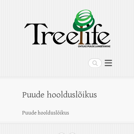
Treelife OÜ
Ohtlike puude langetamine, puude
hoolduslõikus, kändude freesimine,
multilift kallur
Search
Puude hoolduslõikus
Puude hoolduslõikus