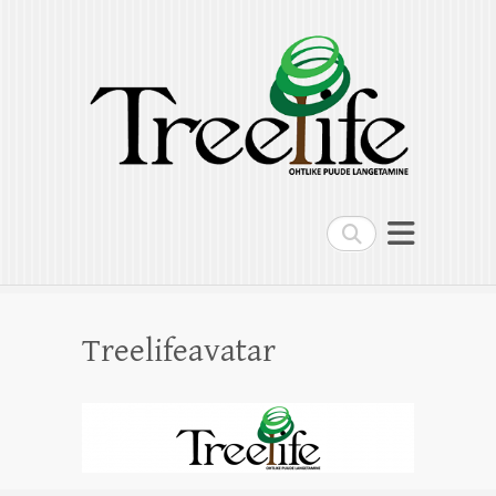
Treelife OÜ
Ohtlike puude langetamine, puude
hoolduslõikus, kändude freesimine,
multilift kallur
Search
Treelifeavatar