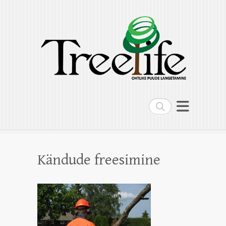
Treelife OÜ
Ohtlike puude langetamine, puude
hoolduslõikus, kändude freesimine,
multilift kallur
Search
Kändude freesimine