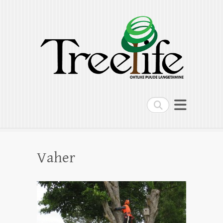
Treelife OÜ
Ohtlike puude langetamine, puude
hoolduslõikus, kändude freesimine,
multilift kallur
Search
Vaher